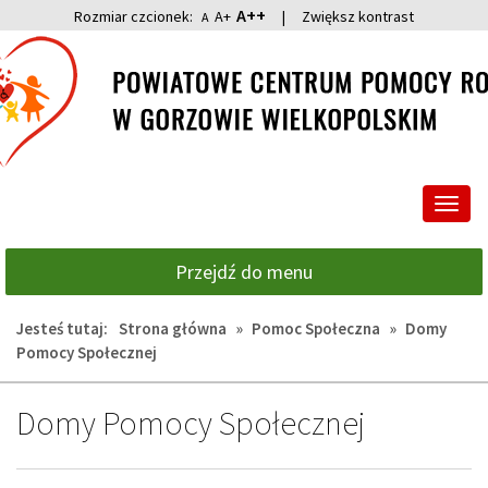
A++
Rozmiar czcionek:
A+
|
Zwiększ kontrast
A
Przejdź
Przejdź
do
do
głównej
wyszukiwarki
treści
Przeł
nawig
Przejdź do menu
Jesteś tutaj:
Strona główna
»
Pomoc Społeczna
»
Domy
Pomocy Społecznej
Domy Pomocy Społecznej